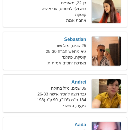
בן 22, מאזניים
בוא נלך לפטפט, אני אישה
קוטקה
עקשנית
אהבת אמת
Sebastian
25 שנים, מזל שור
גיא מחפש חברה 25-30
קוטקה, פינלנד
מערכת יחסים אמיתית
Andrei
35 שנים, מזל בתולה
גבר רוצה להכיר אישה 26-33
184 ס"מ (6'1"), 90 ק"ג (198
פאונד)
כִּימִיָה, ספארי
Aada