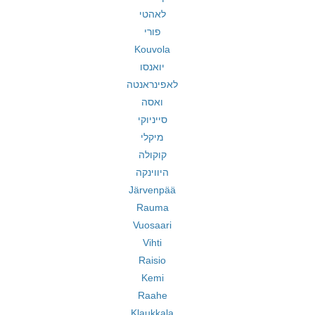
לאהטי
פורי
Kouvola
יואנסו
לאפינראנטה
ואסה
סייניוקי
מיקלי
קוקולה
היווינקה
Järvenpää
Rauma
Vuosaari
Vihti
Raisio
Kemi
Raahe
Klaukkala