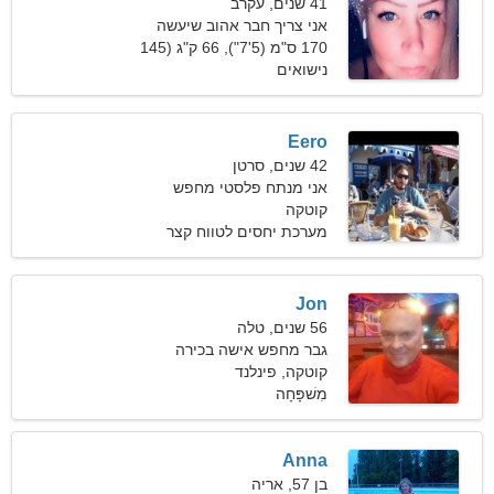
41 שנים, עקרב
אני צריך חבר אהוב שיעשה
סקי ביחד
170 ס"מ (5'7"), 66 ק"ג (145
פאונד)
נישואים
Eero
42 שנים, סרטן
אני מנתח פלסטי מחפש
קוטקה
אישה אדיבה
מערכת יחסים לטווח קצר
Jon
56 שנים, טלה
גבר מחפש אישה בכירה
קוטקה, פינלנד
מִשׁפָּחָה
Anna
בן 57, אריה