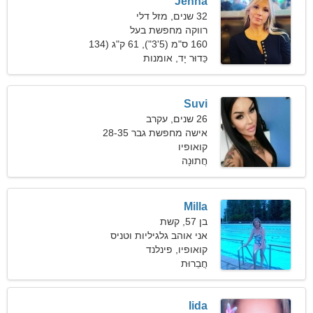
Jenna
32 שנים, מזל דלי
רווקה מחפשת בעל
160 ס"מ (5'3"), 61 ק"ג (134
פאונד)
כַּדוּר יָד, אומנות
Suvi
26 שנים, עקרב
אישה מחפשת גבר 28-35
קואופיו
חֲתוּנָה
Milla
בן 57, קשת
אני אוהב גלגיליות וטניס
קואופיו, פינלנד
חֲבֵרוּת
Iida