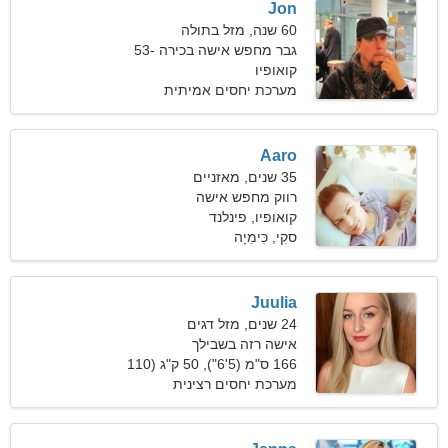
Jon
60 שנה, מזל בתולה
גבר מחפש אישה בכירה 53-
55
קואופיו
מערכת יחסים אמיתית
Aaro
35 שנים, מאזניים
רווק מחפש אישה
קואופיו, פינלנד
סקִי, כִּימִיָה
Juulia
24 שנים, מזל דגים
אישה רזה בשבילך
166 ס"מ (5'6"), 50 ק"ג (110
פאונד)
מערכת יחסים רצינית